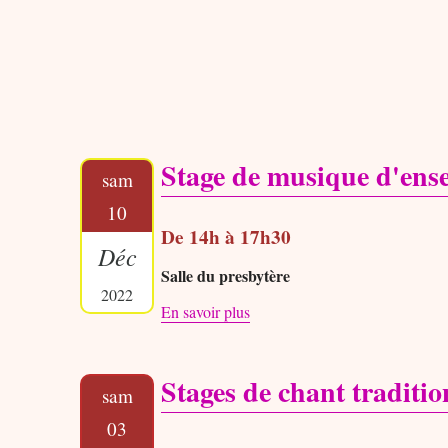
Stage de musique d'ens
sam
10
De 14h à 17h30
Déc
Salle du presbytère
2022
En savoir plus
Stages de chant traditio
sam
03