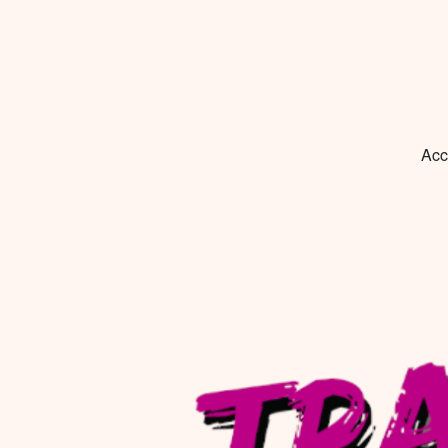
Tradéridéra
Danses et musiques traditionnelles et populaires en sud Ardèche !
Acc