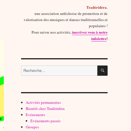
Tradéridéra
,
une association ardéchoise de promotion et de
valorisation des musiques et danses traditionnelles et
populaires !
inscrivez vous à notre
Pour suivre nos activités,
infolettre
!
RECHERCH
Recherche
pour :
Activités permanentes
Bientôt chez Tradéridéra
Evénements
Événements passés
Groupes