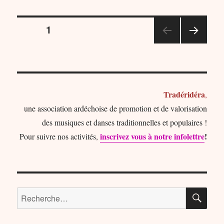
Pagination
PAGE
1
PAGE
des
SUIV
ANT
publications
E
Tradéridéra
,
une association ardéchoise de promotion et de valorisation
des musiques et danses traditionnelles et populaires !
inscrivez vous à notre infolettre
!
Pour suivre nos activités,
RE
Recherche
pour :