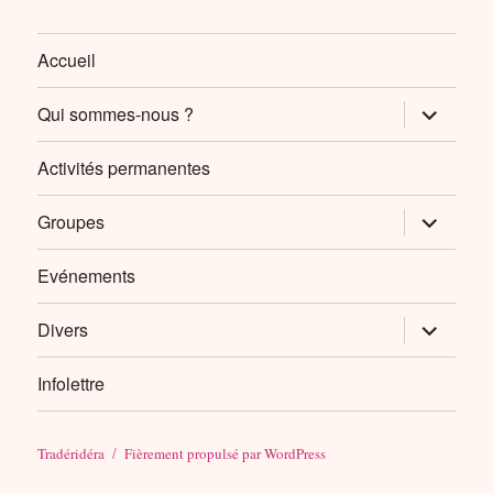
Accueil
ouvrir
Qui sommes-nous ?
le
sous-
menu
Activités permanentes
ouvrir
Groupes
le
sous-
menu
Evénements
ouvrir
Divers
le
sous-
menu
Infolettre
Tradéridéra
Fièrement propulsé par WordPress