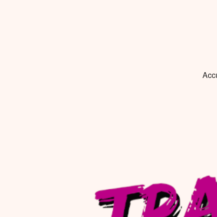
Tradéridéra
Danses et musiques traditionnelles et populaires en sud Ardèche !
Acc